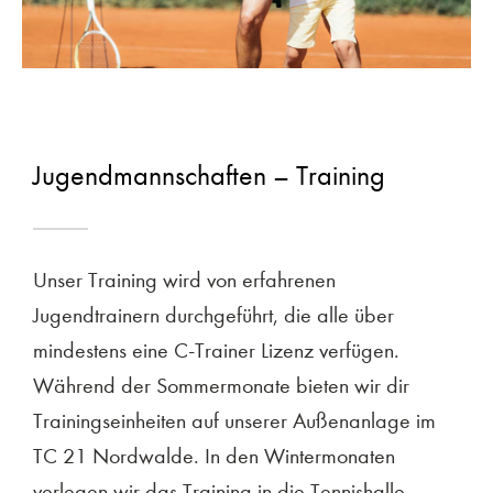
KONTAKT
IMPRESSUM
DATENSCHUTZ
Jugendmannschaften – Training
FACEBOOK
Unser Training wird von erfahrenen
INSTAGRAM
Jugendtrainern durchgeführt, die alle über
mindestens eine C-Trainer Lizenz verfügen.
Während der Sommermonate bieten wir dir
©
TC Nordwalde 1921 e. V.
2023–2026
Trainingseinheiten auf unserer Außenanlage im
TC 21 Nordwalde. In den Wintermonaten
verlegen wir das Training in die Tennishalle.